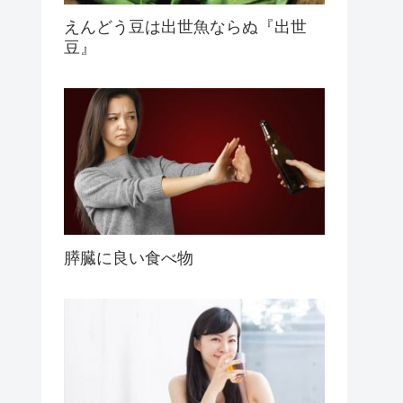
えんどう豆は出世魚ならぬ『出世
豆』
膵臓に良い食べ物