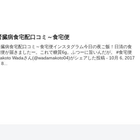
腎臓病食宅配口コミ～食宅便
腎臓病食宅配口コミ～食宅便インスタグラム今日の夜ご飯！日清の食
宅便が届きましたー。これで糖質6g。ふつーに旨いんだが。 #食宅便
akoto Wadaさん(@wadamakoto04)がシェアした投稿 - 10月 6, 2017
 8...