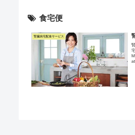
食宅便
腎臓病宅配食サービス
M
at