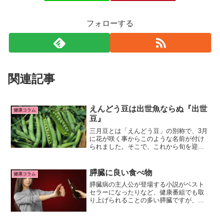
フォローする
関連記事
えんどう豆は出世魚ならぬ『出世
健康コラム
豆』
三月豆とは「えんどう豆」の別称で、3月
に花が咲く事からこのような名前が付け
られました。そこで、これから旬を迎え
る「えんどう豆」の栄養価や美味しい食
べ方をご紹介します！
膵臓に良い食べ物
健康コラム
膵臓病の主人公が登場する小説がベスト
セラーになったりなど、健康番組でも取
り上げられることの多い膵臓ですが、
「膵臓という臓器は知っているけど、ど
んな働きをするのか知らない」という方