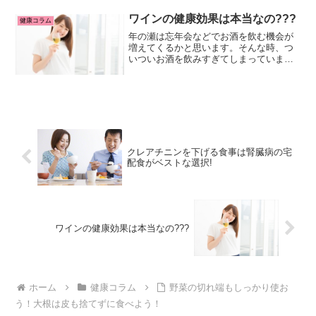
も多いのではないでしょうか。「沈黙の
臓器」と言われる膵臓の役割...
ワインの健康効果は本当なの???
健康コラム
年の瀬は忘年会などでお酒を飲む機会が
増えてくるかと思います。そんな時、つ
いついお酒を飲みすぎてしまっていませ
んか？お酒の適切な飲酒量について考え
てみてはいかがでしょうかポリフェノー
ルの健康効果などワインの意外な効能や
働きについてもお伝えしま...
クレアチニンを下げる食事は腎臓病の宅
配食がベストな選択!
ワインの健康効果は本当なの???
ホーム
健康コラム
野菜の切れ端もしっかり使お
う！大根は皮も捨てずに食べよう！